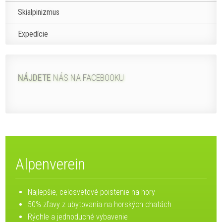
Skialpinizmus
Expedície
NÁJDETE
NÁS NA FACEBOOKU
Alpenverein
Najlepšie, celosvetové poistenie na hory
50% zľavy z ubytovania na horských chatách
Rýchle a jednoduché vybavenie